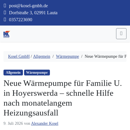
post@kosel-gmbh.de
Dorfstraße 3, 02991 Lauta
0357223690
Me
Kosel GmbH
/
Allgemein
/
Wärmepumpe
/
Neue Wärmepumpe für Famil
Allgemein
Wärmepumpe
Neue Wärmepumpe für Familie U.
in Hoyerswerda – schnelle Hilfe
nach monatelangem
Heizungsausfall
9. Juli 2026
von
Alexander Kosel