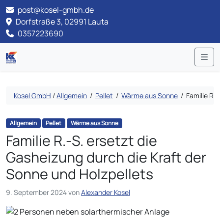
post@kosel-gmbh.de
Dorfstraße 3, 02991 Lauta
0357223690
Me
Kosel GmbH
/
Allgemein
/
Pellet
/
Wärme aus Sonne
/
Familie R.-
Allgemein
Pellet
Wärme aus Sonne
Familie R.-S. ersetzt die
Gasheizung durch die Kraft der
Sonne und Holzpellets
9. September 2024
von
Alexander Kosel